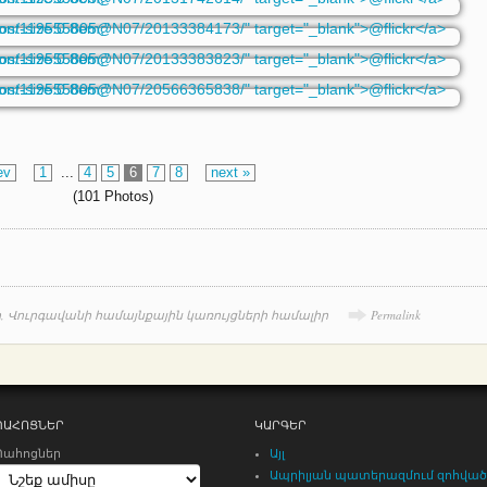
ev
1
...
4
5
6
7
8
next »
(101 Photos)
ր
,
Վուրգավանի համայնքային կառույցների համալիր
Permalink
ՊԱՀՈՑՆԵՐ
ԿԱՐԳԵՐ
Պահոցներ
Այլ
Ապրիլյան պատերազմում զոհված