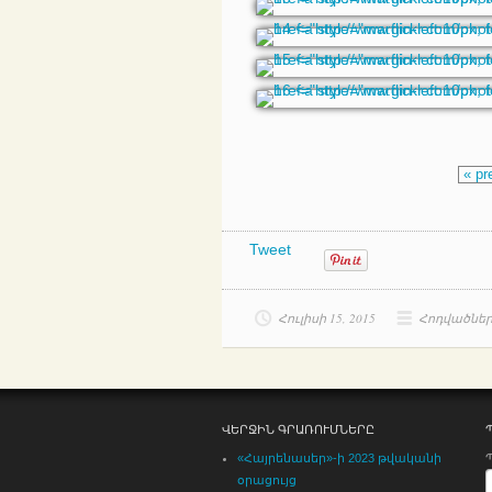
« pr
Tweet
Հուլիսի 15, 2015
Հոդվածնե
ՎԵՐՋԻՆ ԳՐԱՌՈՒՄՆԵՐԸ
«Հայրենասեր»-ի 2023 թվականի
օրացույց