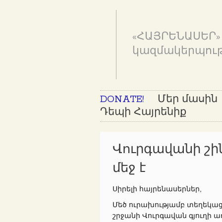
«ՀԱՅՐԵՆԱՍԵՐ»
կազմակերպութ
DONATE!
Մեր մասին
Դեպի Հայրենիք
Վուրգավանի շի
մեջ է
Սիրելի հայրենասերներ,
Մեծ ուրախությամբ տեղեկա
շրջանի Վուրգավան գյուղի 