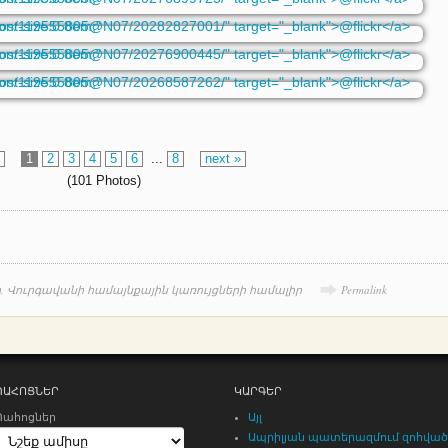
v
1
2
3
4
5
6
...
8
next »
(101 Photos)
ր
,
Վուրգավանի համայնքային կառույցների համալիր
Permalink
ՊԱՀՈՑՆԵՐ
ԿԱՐԳԵՐ
Պահոցներ
Այլ
Ապրիլյան պատերազմում զոհված