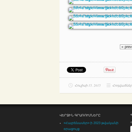
« pre
Հուլիսի 15, 2015
Հոդվածնե
ՎԵՐՋԻՆ ԳՐԱՌՈՒՄՆԵՐԸ
«Հայրենասեր»-ի 2023 թվականի
օրացույց