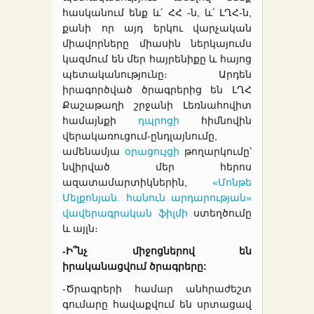
հասկանում ենք և՛ ՀՀ -ն, և՛ ԼՂՀ-ն,
քանի որ այդ երկու վարչական
միավորները միասին ներկայումս
կազմում են մեր հայրենիքը և հայոց
պետականությունը։ Արդեն
իրագործված ծրագրերից են ԼՂՀ
Քաշաթաղի շրջանի Լեռնահովիտ
համայնքի
դպրոցի
հիմնովին
վերակառուցում-ընդլայնումը,
ամենամյա
օրացույցի
թողարկումը՝
նվիրված մեր հերոս
ազատամարտիկներին,
«Մոնթե
Մելքոնյան. հանուն արդարության»
վավերագրական ֆիլմի
ստեղծումը
և այլն։
-Ի՞նչ միջոցներով են
իրականացվում ծրագրերը:
-Ծրագրերի համար անհրաժեշտ
գումարը հավաքվում են սրտացավ