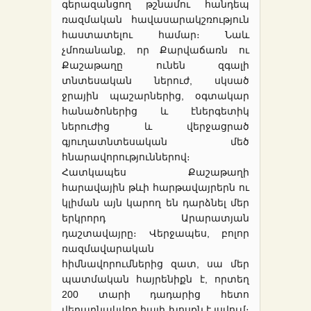
գերազանցող թշնամու հանդեպ
ռազմական հավասարակշռություն
հաստատելու համար։ Նաև
չմոռանանք, որ Քարվաճառն ու
Քաշաթաղը ունեն զգալի
տնտեսական ներուժ, սկսած
ջրային պաշարներից, օգտակար
հանածոներից և էներգետիկ
ներուժից և վերջացրած
գյուղատնտեսական մեծ
հնարավորություններով։
Հատկապես Քաշաթաղի
հարավային թևի հարթավայրերն ու
կլիման այն կարող են դարձնել մեր
երկրորդ Արարատյան
դաշտավայրը։ Վերջապես, բոլոր
ռազմավարական
հիմնավորումներից զատ, սա մեր
պատմական հայրենիքն է, որտեղ
200 տարի դադարից հետո
վերաբնակվող հայի խոսքն է լսվում։