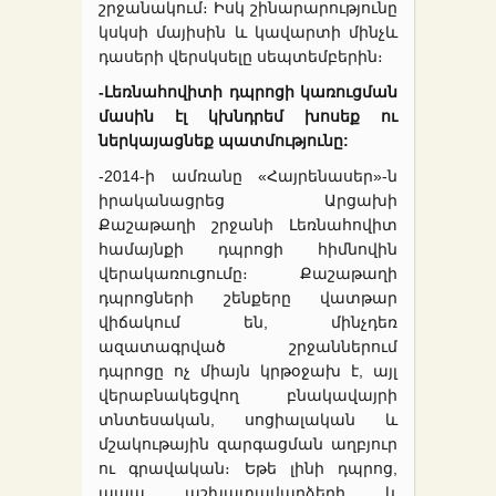
շրջանակում։ Իսկ շինարարությունը
կսկսի մայիսին և կավարտի մինչև
դասերի վերսկսելը սեպտեմբերին։
-Լեռնահովիտի դպրոցի կառուցման
մասին էլ կխնդրեմ խոսեք ու
ներկայացնեք պատմությունը:
-2014-ի ամռանը «Հայրենասեր»-ն
իրականացրեց Արցախի
Քաշաթաղի շրջանի Լեռնահովիտ
համայնքի դպրոցի հիմնովին
վերակառուցումը։ Քաշաթաղի
դպրոցների շենքերը վատթար
վիճակում են, մինչդեռ
ազատագրված շրջաններում
դպրոցը ոչ միայն կրթօջախ է, այլ
վերաբնակեցվող բնակավայրի
տնտեսական, սոցիալական և
մշակութային զարգացման աղբյուր
ու գրավական։ Եթե լինի դպրոց,
ապա աշխատավարձերի և