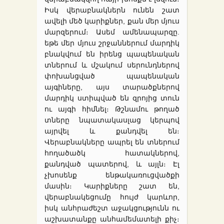
Իսկ վերաբնակներն ունեն շատ
ավելի մեծ կարիքներ, քան մեր մյուս
մարզերում։ Ասեմ ամենապարզը.
եթե մեր մյուս շրջաններում մարդիկ
բնակվում են իրենց պապենական
տներում և մշակում սերունդներով
փոխանցված պապենական
այգիները, այս տարածքներով
մարդիկ ստիպված են զրոյից տուն
ու այգի հիմնել։ Թշնամու թողած
տները նպատակասլաց կերպով
այրվել և քանդվել են։
Վերաբնակները ապրել են տներում
հողածածկ հատակներով,
քանդված պատերով, և այլն։ Էլ
չխոսենք ենթակառուցվածքի
մասին։ Կարիքները շատ են,
վերաբնակեցումը հույժ կարևոր,
իսկ անհրաժեշտ աջակցությունն ու
աշխատանքը անհամեմատելի քիչ։