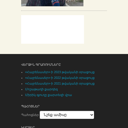
ՎԵՐՋԻՆ ԳՐԱՌՈՒՄՆԵՐԸ
«Հայրենասեր»-ի 2023 թվականի օրացույց
«Հայրենասեր»-ի 2022 թվականի օրացույց
«Հայրենասեր»-ի 2021 թվականի օրացույց
Մոշաթաղի քարդեզ
Միրիկ գյուղը քարտեզի վրա
ՊԱՀՈՑՆԵՐ
Պահոցներ
ԿԱՐԳԵՐ