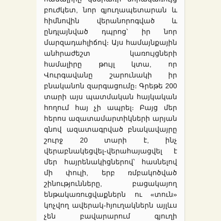
բուժկետ, նոր գյուղապետարան և
հիմնովին վերանորոգված և
ընդլայնված դպրոց՝ իր նոր
մարզադահլիճով։ Այս համայնքային
անհրաժեշտ կառույցների
համալիրը թույլ կտա, որ
Վուրգավանը շարունակի իր
բնականոն զարգացումը։ Գրեթե 200
տարի այս պատմական հայկական
հողում հայ չի ապրել։ Բայց մեր
հերոս ազատամարտիկների արյան
գնով ազատագրված բնակավայրը
շուրջ 20 տարի է, ինչ
վերաբնակեցվել-վերահայացվել է
մեր հայրենակիցներով՝ հասնելով
մի փուլի, երբ ռմբակոծված
շինությունները, բացակայող
ենթակառուցվաքներն ու «տուն»
կոչվող ավերակ-հյուղակներն այլևս
չեն բավարարում գյուղի