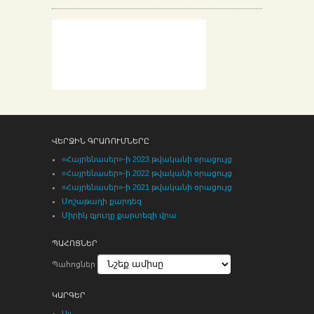
ՎԵՐՋԻՆ ԳՐԱՌՈՒՄՆԵՐԸ
«Հայրենասեր»-ի 2023 թվականի օրացույց
«Հայրենասեր»-ի 2022 թվականի օրացույց
«Հայրենասեր»-ի 2021 թվականի օրացույց
Մոշաթաղի քարդեզ
Միրիկ գյուղը քարտեզի վրա
ՊԱՀՈՑՆԵՐ
Պահոցներ
ԿԱՐԳԵՐ
Այլ