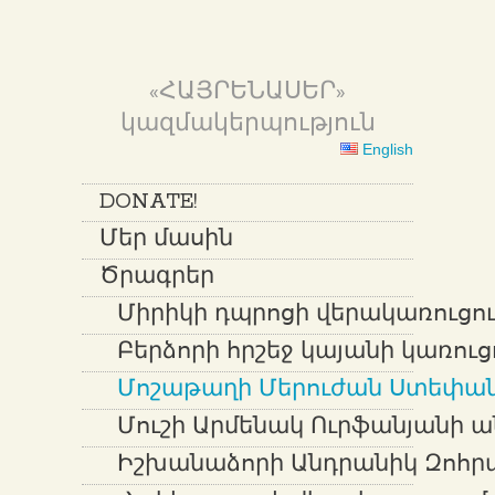
«ՀԱՅՐԵՆԱՍԵՐ»
կազմակերպություն
English
DONATE!
Մեր մասին
Ծրագրեր
Միրիկի դպրոցի վերակառուցում
Բերձորի հրշեջ կայանի կառուց
Մոշաթաղի Մերուժան Ստեփան
Մուշի Արմենակ Ուրֆանյանի ա
Իշխանաձորի Անդրանիկ Զոհր