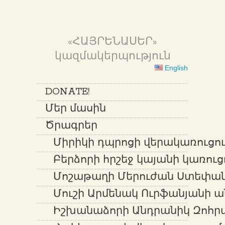
«ՀԱՅՐԵՆԱՍԵՐ»
կազմակերպություն
English
DONATE!
Մեր մասին
Ծրագրեր
Միրիկի դպրոցի վերակառուցում
Բերձորի հրշեջ կայանի կառուց
Մոշաթաղի Մերուժան Ստեփան
Մուշի Արմենակ Ուրֆանյանի ա
Իշխանաձորի Անդրանիկ Զոհր