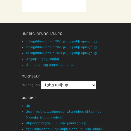
ՎԵՐՋԻՆ ԳՐԱՌՈՒՄՆԵՐԸ
«Հայրենասեր»-ի 2023 թվականի օրացույց
«Հայրենասեր»-ի 2022 թվականի օրացույց
«Հայրենասեր»-ի 2021 թվականի օրացույց
Մոշաթաղի քարդեզ
Միրիկ գյուղը քարտեզի վրա
ՊԱՀՈՑՆԵՐ
Պահոցներ
ԿԱՐԳԵՐ
Այլ
Ապրիլյան պատերազմում զոհված զինվորների
ծրագիր (ավարտված)
Բերձորի հրշեջ կայանի կառուցումը
Իշխանաձորի Անդրանիկ Զոհրաբյանի անվան