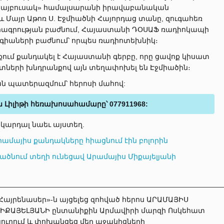
Հայբուսակ» համալսարանի իրավաբանական
աև Մայր Աթոռ Ս. Էջմիածնի Հայորդաց տանը, զուգահեռ
որագրության բաժնում, Հայաստանի ԴՕՍԱՖ ռադիոկապի
իաների բաժնում՝ որպես ռադիոտեխնիկ։
քում քանդակել է Հայաստանի գերբը, որը ցավոք կիսատ
ատների խնդրանքով այն տեղափոխել են Էջմիածին։
ան պատերազմում՝ հերոսի մահով:
ն Լիլիթի հեռախոսահամարը՝ 077911968:
 կարդալ նաեւ այստեղ.
րամայիս քանդակները հիացնում էին բոլորին
ածնում տեղի ունեցավ Արամայիս Միքայելյանի
________________________________________________________
Հայրենասեր»-ն այցելեց զոհված հերոս ԱՐԱՄԱՅԻՍ
ԻՔԱՅԵԼՅԱՆԻ ընտանիքին Արմավիրի մարզի Ոսկեհատ
յուղում և փոխանցեց մեր աջակիցների