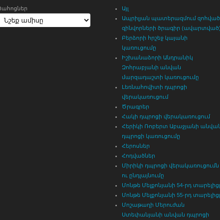
Պահոցներ
Այլ
Ապրիլյան պատերազմում զոհված
զինվորների ծրագիր (ավարտված
Բերձորի հրշեջ կայանի
կառուցումը
Իշխանաձորի Անդրանիկ
Զոհրաբյանի անվան
մարզադաշտի կառուցումը
Լեռնահովիտի դպրոցի
վերակառուցում
Ծրագրեր
Հակի դպրոցի վերակառուցում
Հերիկի Ռոբերտ Աբաջյանի անվա
դպրոցի կառուցումը
Հերոսներ
Հոդվածներ
Միրիկի դպրոցի վերակառուցումն
ու ընդլայնումը
Մոնթե Մելքոնյանի 54-րդ տարելից
Մոնթե Մելքոնյանի 55-րդ տարելից
Մոշաթաղի Մերուժան
Ստեփանյանի անվան դպրոցի