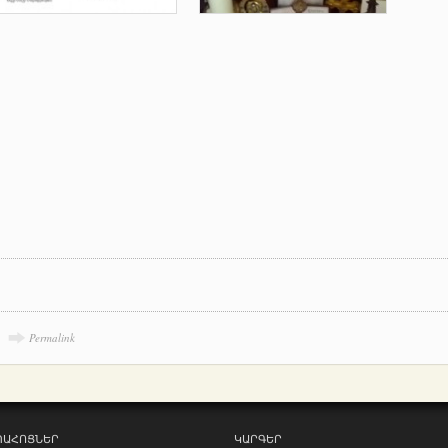
Permalink
ՊԱՀՈՑՆԵՐ
ԿԱՐԳԵՐ