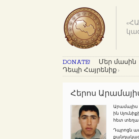
«Հ
կա
DONATE!
Մեր մասին
Դեպի Հայրենիք
Հերոս Արամայի
Արամայիս Գ
ին Սյունի
հետ տեղա
Դպրոցն ավ
քանդակագո