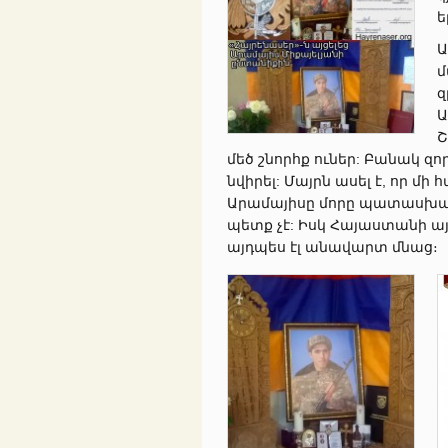
ե
Ա
մ
զ
Ա
Շ
մեծ շն
որհք ուներ: Բանակ զո
նվիրել: Մայրն ասել է, որ մ
Արամայիսը մորը պատասխան
պետք չէ: Իսկ Հայաստանի այ
այդպես էլ անավարտ մնաց։