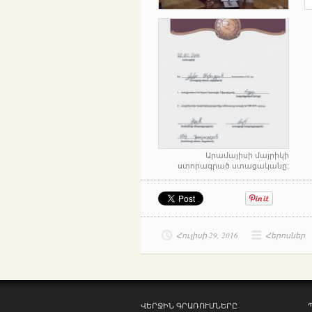
Արամայիսի մայրիկի
ստորագրած ստացականը:
Հուլիսի 29, 2016
Հերոսներ
ՎԵՐՋԻՆ ԳՐԱՌՈՒՄՆԵՐԸ