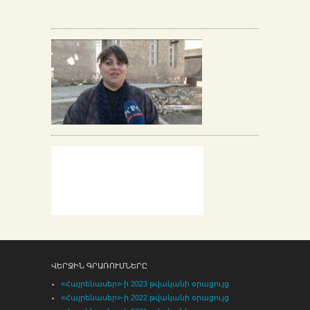
ՎԵՐՋԻՆ ԳՐԱՌՈՒՄՆԵՐԸ
«Հայրենասեր»-ի 2023 թվականի օրացույց
«Հայրենասեր»-ի 2022 թվականի օրացույց