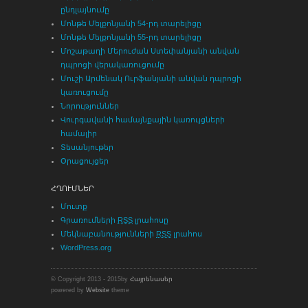
ընդլայնումը
Մոնթե Մելքոնյանի 54-րդ տարելիցը
Մոնթե Մելքոնյանի 55-րդ տարելիցը
Մոշաթաղի Մերուժան Ստեփանյանի անվան
դպրոցի վերակառուցումը
Մուշի Արմենակ Ուրֆանյանի անվան դպրոցի
կառուցումը
Նորություններ
Վուրգավանի համայնքային կառույցների
համալիր
Տեսանյութեր
Օրացույցեր
ՀՂՈՒՄՆԵՐ
Մուտք
Գրառումների
RSS
լրահոսը
Մեկնաբանությունների
RSS
լրահոս
WordPress.org
© Copyright 2013 - 2015by
Հայրենասեր
powered by
Website
theme