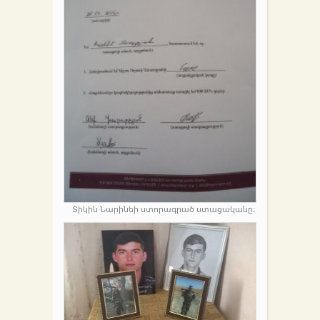
Տիկին Նարինեի ստորագրած ստացականը: