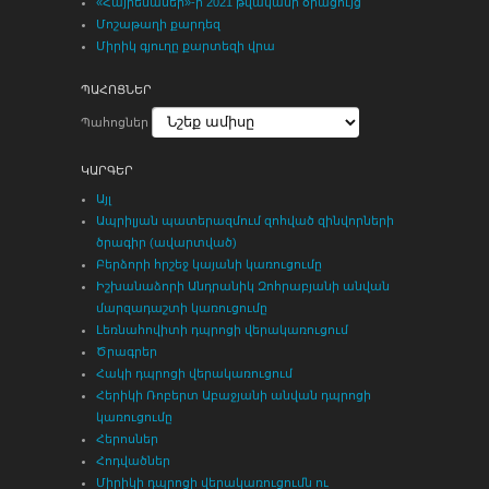
«Հայրենասեր»-ի 2021 թվականի օրացույց
Մոշաթաղի քարդեզ
Միրիկ գյուղը քարտեզի վրա
ՊԱՀՈՑՆԵՐ
Պահոցներ
ԿԱՐԳԵՐ
Այլ
Ապրիլյան պատերազմում զոհված զինվորների
ծրագիր (ավարտված)
Բերձորի հրշեջ կայանի կառուցումը
Իշխանաձորի Անդրանիկ Զոհրաբյանի անվան
մարզադաշտի կառուցումը
Լեռնահովիտի դպրոցի վերակառուցում
Ծրագրեր
Հակի դպրոցի վերակառուցում
Հերիկի Ռոբերտ Աբաջյանի անվան դպրոցի
կառուցումը
Հերոսներ
Հոդվածներ
Միրիկի դպրոցի վերակառուցումն ու