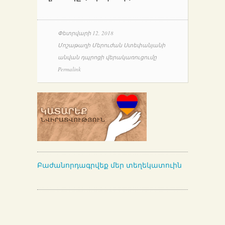
Փետրվարի 12, 2018
Մոշաթաղի Մերուժան Ստեփանյանի
անվան դպրոցի վերակառուցումը
Permalink
Բաժանորդագրվեք մեր տեղեկատուին