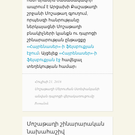
հետ միասին ժամանակավոր
ապրում է Արցախի Քաշաթաղի
շրջանի Մոշաթաղ գյուղում,
որպեսզի հանրությանը
ներկայացնի Մոշաթաղի
բնակիչների կյանքն ու դպրոցի
շինարարության ընթացքը
«Հայրենասեր»-ի ֆեյսբուքյան
էջում
։ Այցելեք
«Հայրենասեր»-ի
ֆեյսբուքյան էջ
հավելյալ
տեղեկության համար։
Հուլիսի 21, 2018
Մոշաթաղի Մերուժան Ստեփանյանի
անվան դպրոցի վերակառուցումը
Permalink
Մոշաթաղի շինարարական
նախահաշիվ