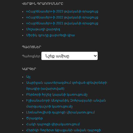
ՎԵՐՋԻՆ ԳՐԱՌՈՒՄՆԵՐԸ
«Հայրենասեր»-ի 2023 թվականի օրացույց
«Հայրենասեր»-ի 2022 թվականի օրացույց
«Հայրենասեր»-ի 2021 թվականի օրացույց
Մոշաթաղի քարդեզ
Միրիկ գյուղը քարտեզի վրա
ՊԱՀՈՑՆԵՐ
Պահոցներ
ԿԱՐԳԵՐ
Այլ
Ապրիլյան պատերազմում զոհված զինվորների
ծրագիր (ավարտված)
Բերձորի հրշեջ կայանի կառուցումը
Իշխանաձորի Անդրանիկ Զոհրաբյանի անվան
մարզադաշտի կառուցումը
Լեռնահովիտի դպրոցի վերակառուցում
Ծրագրեր
Հակի դպրոցի վերակառուցում
Հերիկի Ռոբերտ Աբաջյանի անվան դպրոցի