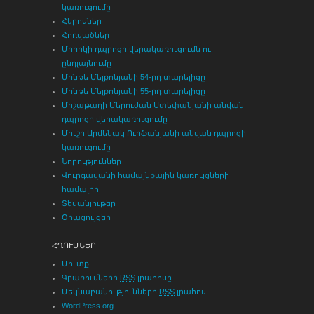
կառուցումը
Հերոսներ
Հոդվածներ
Միրիկի դպրոցի վերակառուցումն ու
ընդլայնումը
Մոնթե Մելքոնյանի 54-րդ տարելիցը
Մոնթե Մելքոնյանի 55-րդ տարելիցը
Մոշաթաղի Մերուժան Ստեփանյանի անվան
դպրոցի վերակառուցումը
Մուշի Արմենակ Ուրֆանյանի անվան դպրոցի
կառուցումը
Նորություններ
Վուրգավանի համայնքային կառույցների
համալիր
Տեսանյութեր
Օրացույցեր
ՀՂՈՒՄՆԵՐ
Մուտք
Գրառումների
RSS
լրահոսը
Մեկնաբանությունների
RSS
լրահոս
WordPress.org