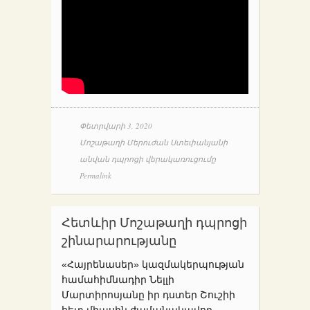
Փետրվարի 3, 2020
Մոշաթաղի Մերուժան Ստեփանյանի
անվան դպրոցի վերակառուցումը
Permalink
Հետևիր Մոշաթաղի դպրոցի
շինարարությանը
«Հայրենասեր» կազմակերպության
համահիմնադիր Նելլի
Մարտիրոսյանը իր դստեր Շուշիի