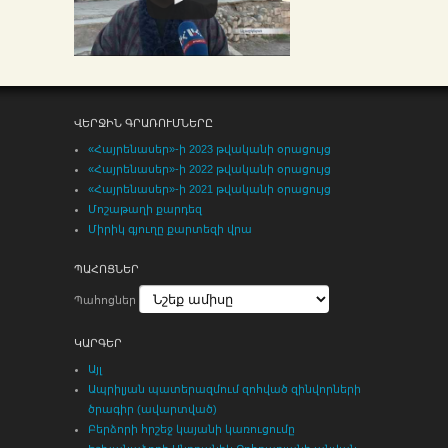
ՎԵՐՋԻՆ ԳՐԱՌՈՒՄՆԵՐԸ
«Հայրենասեր»-ի 2023 թվականի օրացույց
«Հայրենասեր»-ի 2022 թվականի օրացույց
«Հայրենասեր»-ի 2021 թվականի օրացույց
Մոշաթաղի քարդեզ
Միրիկ գյուղը քարտեզի վրա
ՊԱՀՈՑՆԵՐ
Պահոցներ
ԿԱՐԳԵՐ
Այլ
Ապրիլյան պատերազմում զոհված զինվորների
ծրագիր (ավարտված)
Բերձորի հրշեջ կայանի կառուցումը