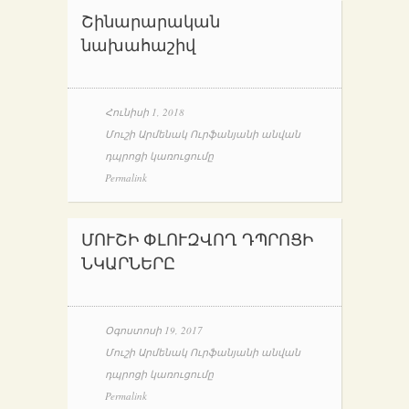
Շինարարական
նախահաշիվ
Հունիսի 1, 2018
Մուշի Արմենակ Ուրֆանյանի անվան
դպրոցի կառուցումը
Permalink
ՄՈՒՇԻ ՓԼՈՒԶՎՈՂ ԴՊՐՈՑԻ
ՆԿԱՐՆԵՐԸ
Օգոստոսի 19, 2017
Մուշի Արմենակ Ուրֆանյանի անվան
դպրոցի կառուցումը
Permalink