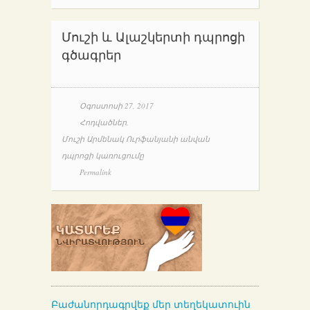
Մուշի և Ալաշկերտի դպրոցի
գծագրեր
Օգոստոսի 27, 2017
Հոդվածներ
,
Մուշի Արմենակ Ուրֆանյանի անվան
դպրոցի կառուցումը
Permalink
Բաժանորդագրվեք մեր տեղեկատուին