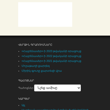
ՎԵՐՋԻՆ ԳՐԱՌՈՒՄՆԵՐԸ
«Հայրենասեր»-ի 2023 թվականի օրացույց
«Հայրենասեր»-ի 2022 թվականի օրացույց
«Հայրենասեր»-ի 2021 թվականի օրացույց
Մոշաթաղի քարդեզ
Միրիկ գյուղը քարտեզի վրա
ՊԱՀՈՑՆԵՐ
Պահոցներ
ԿԱՐԳԵՐ
Այլ
Ապրիլյան պատերազմում զոհված զինվորների