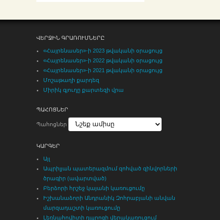
ՎԵՐՋԻՆ ԳՐԱՌՈՒՄՆԵՐԸ
«Հայրենասեր»-ի 2023 թվականի օրացույց
«Հայրենասեր»-ի 2022 թվականի օրացույց
«Հայրենասեր»-ի 2021 թվականի օրացույց
Մոշաթաղի քարդեզ
Միրիկ գյուղը քարտեզի վրա
ՊԱՀՈՑՆԵՐ
Պահոցներ
ԿԱՐԳԵՐ
Այլ
Ապրիլյան պատերազմում զոհված զինվորների
ծրագիր (ավարտված)
Բերձորի հրշեջ կայանի կառուցումը
Իշխանաձորի Անդրանիկ Զոհրաբյանի անվան
մարզադաշտի կառուցումը
Լեռնահովիտի դպրոցի վերակառուցում