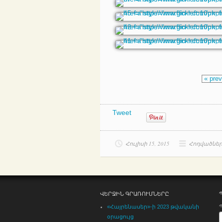
« pre
Tweet
Հուլիսի 15, 2015
Հոդվածնե
ՎԵՐՋԻՆ ԳՐԱՌՈՒՄՆԵՐԸ
«Հայրենասեր»-ի 2023 թվականի
օրացույց