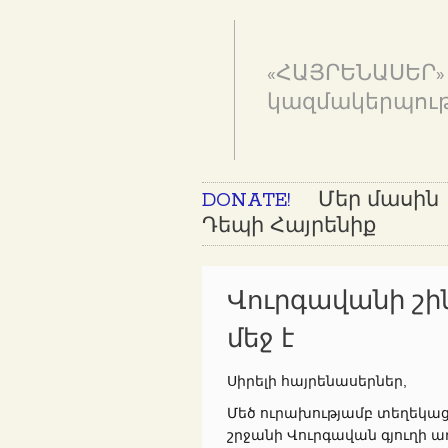
«ՀԱՅՐԵՆԱՍԵՐ»
կազմակերպութ
DONATE!
Մեր մասին
Դեպի Հայրենիք
Վուրգավանի շի
մեջ է
Սիրելի հայրենասերներ,
Մեծ ուրախությամբ տեղեկա
շրջանի Վուրգավան գյուղի 