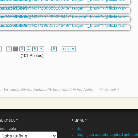
v
1
2
3
4
5
6
...
8
next »
(101 Photos)
ր
,
Վուրգավանի համայնքային կառույցների համալիր
Permalink
ՊԱՀՈՑՆԵՐ
ԿԱՐԳԵՐ
Պահոցներ
Այլ
Ապրիլյան պատերազմում զոհված