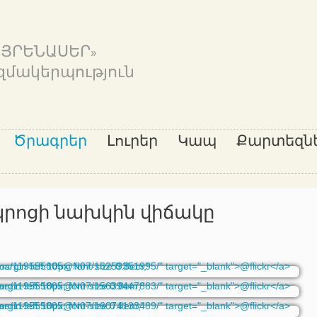
ԱՅՐԵՆԱՍԵՐ»
զմակերպություն
Ծրագրեր
Լուրեր
Կապ
Քարտեզն
րոցի նախկին վիճակը