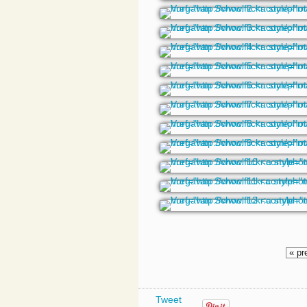
« pr
Tweet