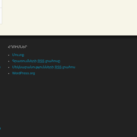
ՀՂՈՒՄՆԵՐ
Մուտք
Գրառումների
RSS
լրահոսը
)
Մեկնաբանությունների
RSS
լրահոս
WordPress.org
ն