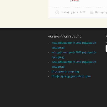
Հունվարի 13, 2015
Ծրագրե
ՎԵՐՋԻՆ ԳՐԱՌՈՒՄՆԵՐԸ
«Հայրենասեր»-ի 2023 թվականի
օրացույց
«Հայրենասեր»-ի 2022 թվականի
օրացույց
«Հայրենասեր»-ի 2021 թվականի
օրացույց
Մոշաթաղի քարդեզ
Միրիկ գյուղը քարտեզի վրա