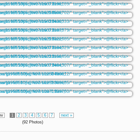
ev
1
2
3
4
5
6
7
next »
(92 Photos)