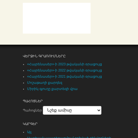
ՎԵՐՋԻՆ ԳՐԱՌՈՒՄՆԵՐԸ
«Հայրենասեր»-ի 2023 թվականի օրացույց
«Հայրենասեր»-ի 2022 թվականի օրացույց
«Հայրենասեր»-ի 2021 թվականի օրացույց
Մոշաթաղի քարդեզ
Միրիկ գյուղը քարտեզի վրա
ՊԱՀՈՑՆԵՐ
Պահոցներ
ԿԱՐԳԵՐ
Այլ
Ապրիլյան պատերազմում զոհված զինվորների