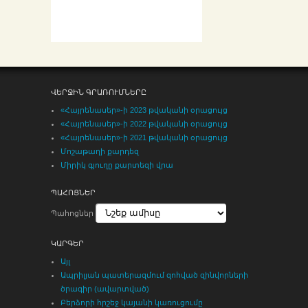
ՎԵՐՋԻՆ ԳՐԱՌՈՒՄՆԵՐԸ
«Հայրենասեր»-ի 2023 թվականի օրացույց
«Հայրենասեր»-ի 2022 թվականի օրացույց
«Հայրենասեր»-ի 2021 թվականի օրացույց
Մոշաթաղի քարդեզ
Միրիկ գյուղը քարտեզի վրա
ՊԱՀՈՑՆԵՐ
Պահոցներ
ԿԱՐԳԵՐ
Այլ
Ապրիլյան պատերազմում զոհված զինվորների
ծրագիր (ավարտված)
Բերձորի հրշեջ կայանի կառուցումը