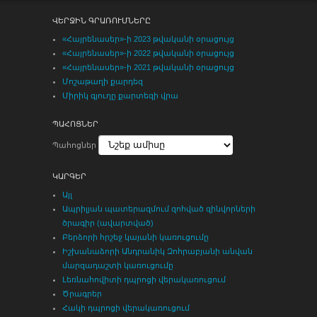
ՎԵՐՋԻՆ ԳՐԱՌՈՒՄՆԵՐԸ
«Հայրենասեր»-ի 2023 թվականի օրացույց
«Հայրենասեր»-ի 2022 թվականի օրացույց
«Հայրենասեր»-ի 2021 թվականի օրացույց
Մոշաթաղի քարդեզ
Միրիկ գյուղը քարտեզի վրա
ՊԱՀՈՑՆԵՐ
Պահոցներ
ԿԱՐԳԵՐ
Այլ
Ապրիլյան պատերազմում զոհված զինվորների
ծրագիր (ավարտված)
Բերձորի հրշեջ կայանի կառուցումը
Իշխանաձորի Անդրանիկ Զոհրաբյանի անվան
մարզադաշտի կառուցումը
Լեռնահովիտի դպրոցի վերակառուցում
Ծրագրեր
Հակի դպրոցի վերակառուցում