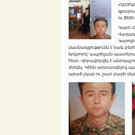
ՀԱՄԲԱ
գյուղո
ու $500։
Կարո Հ
Վաղատի
Կարոյի
մասնակցությունն է նաև բ
երկրորդ՝ ապրիլյան պատեր
հետ։ Վիրավորվել է անօդաչո
փրկել։ Կինն արտասվելով պա
արած չկար ու շատ բարի մար