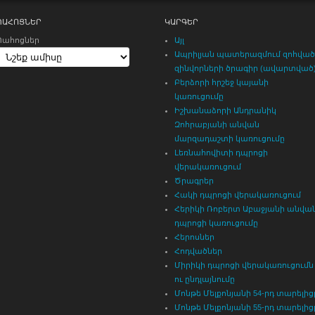
ՊԱՀՈՑՆԵՐ
ԿԱՐԳԵՐ
Պահոցներ
Այլ
Ապրիլյան պատերազմում զոհված
զինվորների ծրագիր (ավարտված
Բերձորի հրշեջ կայանի
կառուցումը
Իշխանաձորի Անդրանիկ
Զոհրաբյանի անվան
մարզադաշտի կառուցումը
Լեռնահովիտի դպրոցի
վերակառուցում
Ծրագրեր
Հակի դպրոցի վերակառուցում
Հերիկի Ռոբերտ Աբաջյանի անվա
դպրոցի կառուցումը
Հերոսներ
Հոդվածներ
Միրիկի դպրոցի վերակառուցումն
ու ընդլայնումը
Մոնթե Մելքոնյանի 54-րդ տարելից
Մոնթե Մելքոնյանի 55-րդ տարելից