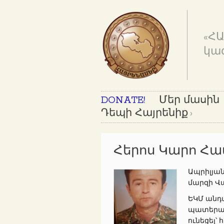
«Հ
կա
DONATE!
Մեր մասին
Դեպի Հայրենիք
Հերոս Կարո Հա
Ապրիլյա
մարզի Վա
ԵԿՄ անդ
պատերազ
ունեցել՝