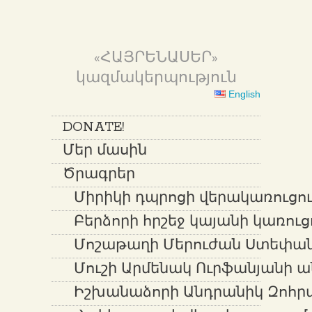
«ՀԱՅՐԵՆԱՍԵՐ»
կազմակերպություն
English
DONATE!
Մեր մասին
Ծրագրեր
Միրիկի դպրոցի վերակառուցում
Բերձորի հրշեջ կայանի կառուց
Մոշաթաղի Մերուժան Ստեփան
Մուշի Արմենակ Ուրֆանյանի ա
Իշխանաձորի Անդրանիկ Զոհր