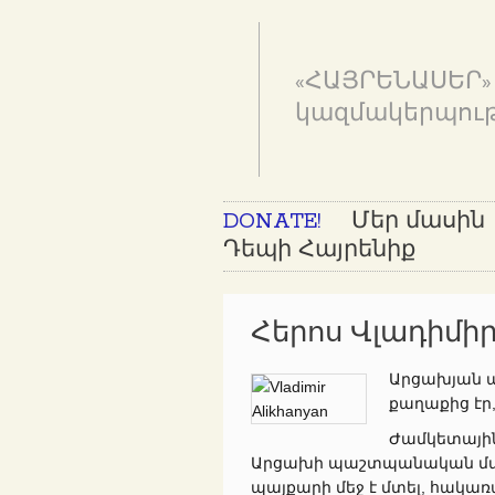
«ՀԱՅՐԵՆԱՍԵՐ»
կազմակերպութ
DONATE!
Մեր մասին
Դեպի Հայրենիք
Հերոս Վլադիմի
Արցախյան պ
քաղաքից էր, 
Ժամկետային
Արցախի պաշտպանական մար
պայքարի մեջ է մտել, հակառա