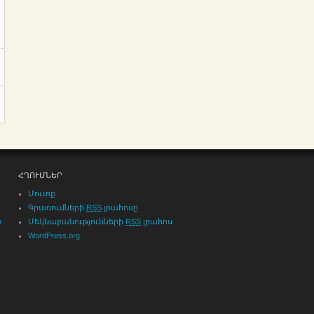
ՀՂՈՒՄՆԵՐ
Մուտք
Գրառումների
RSS
լրահոսը
)
Մեկնաբանությունների
RSS
լրահոս
WordPress.org