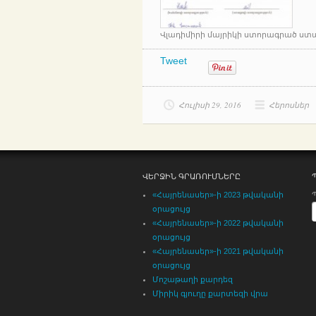
Վլադիմիրի մայրիկի ստորագրած ստ
Tweet
Հուլիսի 29, 2016
Հերոսներ
ՎԵՐՋԻՆ ԳՐԱՌՈՒՄՆԵՐԸ
«Հայրենասեր»-ի 2023 թվականի
օրացույց
«Հայրենասեր»-ի 2022 թվականի
օրացույց
«Հայրենասեր»-ի 2021 թվականի
օրացույց
Մոշաթաղի քարդեզ
Միրիկ գյուղը քարտեզի վրա