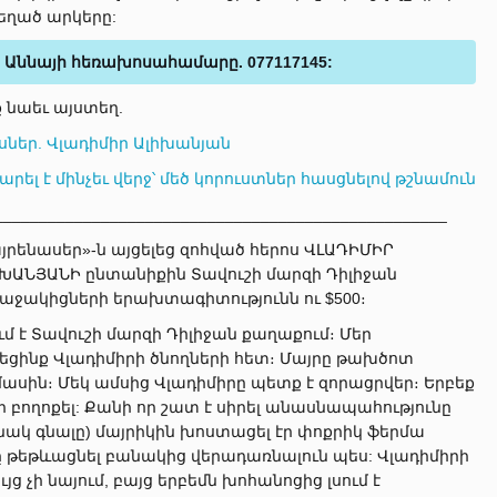
եղած արկերը:
ն Աննայի հեռախոսահամարը. 077117145:
 նաեւ այստեղ.
ներ. Վլադիմիր Ալիխանյան
ել է մինչեւ վերջ՝ մեծ կորուստներ հասցնելով թշնամուն
___________________________________________________
յրենասեր»-ն այցելեց զոհված հերոս ՎԼԱԴԻՄԻՐ
ԽԱՆՅԱՆԻ ընտանիքին Տավուշի մարզի Դիլիջան
աջակիցների երախտագիտությունն ու $500։
 է Տավուշի մարզի Դիլիջան քաղաքում։ Մեր
ցեցինք Վլադիմիրի ծնողների հետ։ Մայրը թախծոտ
մասին։ Մեկ ամսից Վլադիմիրը պետք է զորացրվեր։ Երբեք
ի բողոքել: Քանի որ շատ է սիրել անասնապահությունը
անակ գնալը) մայրիկին խոստացել էր փոքրիկ ֆերմա
ը թեթևացնել բանակից վերադառնալուն պես: Վլադիմիրի
ց չի նայում, բայց երբեմն խոհանոցից լսում է