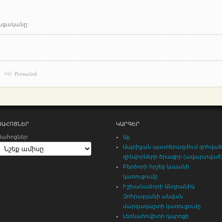
ացականը:
Permalink
ՊԱՀՈՑՆԵՐ
ԿԱՐԳԵՐ
Պահոցներ
Այլ
Ապրիլյան պատերազմում զոհված
զինվորների ծրագիր (ավարտված
Բերձորի հրշեջ կայանի
կառուցումը
Իշխանաձորի Անդրանիկ
Զոհրաբյանի անվան
մարզադաշտի կառուցումը
Լեռնահովիտի դպրոցի