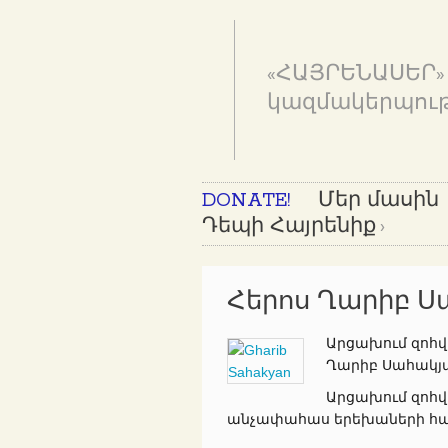
«ՀԱՅՐԵՆԱՍԵՐ»
կազմակերպութ
DONATE!
Մեր մասին
Դեպի Հայրենիք
Հերոս Ղարիբ Ս
Արցախում զոհվա
Ղարիբ Սահակյան
Արցախում զոհվ
անչափահաս երեխաների հայր