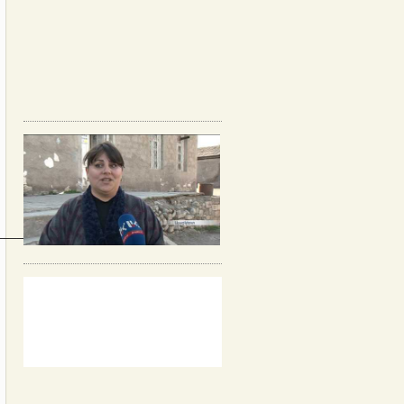
_________