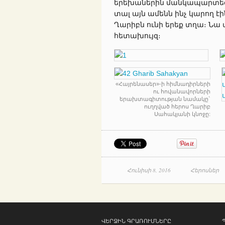
երեխաներին մանկապարտեզ
տալ այն ամենն ինչ կարող 
Ղարիբն ունի երեք տղա։ Ն
հետախույզ։
«Հայրենասեր»-ի հիմնադիրների
ու հովանավորների
երախտագիտության նամակը`
ուղղված հերոս Ղարիբ
Սահակյանի կնոջը:
Հունիսի 8, 2016
Հերոսներ
ՎԵՐՋԻՆ ԳՐԱՌՈՒՄՆԵՐԸ