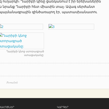
 ո
ւղարկի։ Ղարիբի կինը ցանկանում է իր երեխաներին
էին նրանք Ղարիբի հետ միասին տալ։ Ավագ սերժանտ
ա պայմանագրային զինծառայող էր, պատասխանատու
Ղարիբի կնոջ ստորագրած
ստացականը:
Permalink
ՊԱՀՈՑՆԵՐ
ԿԱՐԳԵՐ