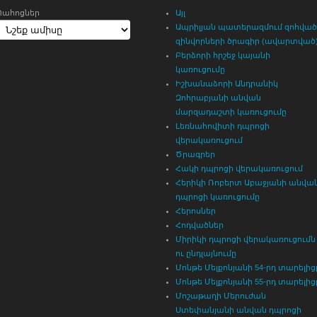
Պահոցներ
Այլ
Ապրիլյան պատերազմում զոհված
զինվորների ծրագիր (ավարտված
Բերձորի հրշեջ կայանի
կառուցումը
Իշխանաձորի Անդրանիկ
Զոհրաբյանի անվան
մարզադաշտի կառուցումը
Լեռնահովիտի դպրոցի
վերակառուցում
Ծրագրեր
Հակի դպրոցի վերակառուցում
Հերիկի Ռոբերտ Աբաջյանի անվա
դպրոցի կառուցումը
Հերոսներ
Հոդվածներ
Միրիկի դպրոցի վերակառուցումն
ու ընդլայնումը
Մոնթե Մելքոնյանի 54-րդ տարելից
Մոնթե Մելքոնյանի 55-րդ տարելից
Մոշաթաղի Մերուժան
Ստեփանյանի անվան դպրոցի