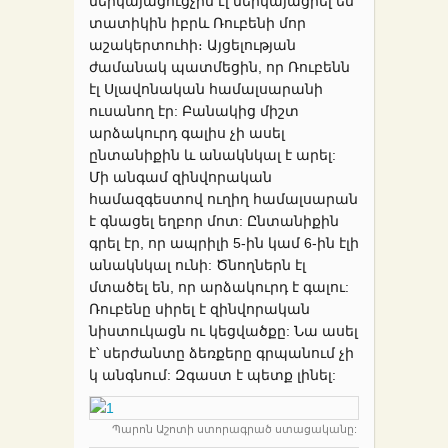
ներկայացուցչին էլ ներկայացրել են
տատիկին իբրև Ռուբենի մոր
աշակերտուհի։ Այցելության
ժամանակ պատմեցին, որ Ռուբենն
էլ Սլավոնական համալսարանի
ուսանող էր: Բանակից միշտ
արձակուրդ գալիս չի ասել
ընտանիքին և անակնկալ է արել:
Մի անգամ զինվորական
համազգեստով ուղիղ համալսարան
է գնացել եղբոր մոտ: Ընտանիքին
գրել էր, որ ապրիլի 5-ին կամ 6-ին էլի
անակնկալ ունի: Ծնողներն էլ
մտածել են, որ արձակուրդ է գալու:
Ռուբենը սիրել է զինվորական
նիստուկացն ու կեցվածքը: Նա ասել
է՝ սերժանտը ձեռքերը գրպանում չի
կ անգնում: Զգաստ է պետք լինել:
Պարոն Աշոտի ստորագրած ստացականը: