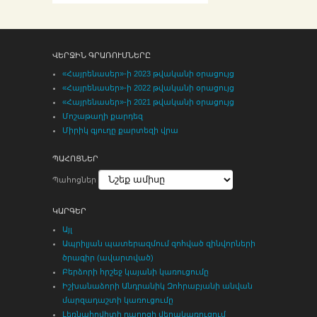
ՎԵՐՋԻՆ ԳՐԱՌՈՒՄՆԵՐԸ
«Հայրենասեր»-ի 2023 թվականի օրացույց
«Հայրենասեր»-ի 2022 թվականի օրացույց
«Հայրենասեր»-ի 2021 թվականի օրացույց
Մոշաթաղի քարդեզ
Միրիկ գյուղը քարտեզի վրա
ՊԱՀՈՑՆԵՐ
Պահոցներ
ԿԱՐԳԵՐ
Այլ
Ապրիլյան պատերազմում զոհված զինվորների
ծրագիր (ավարտված)
Բերձորի հրշեջ կայանի կառուցումը
Իշխանաձորի Անդրանիկ Զոհրաբյանի անվան
մարզադաշտի կառուցումը
Լեռնահովիտի դպրոցի վերակառուցում