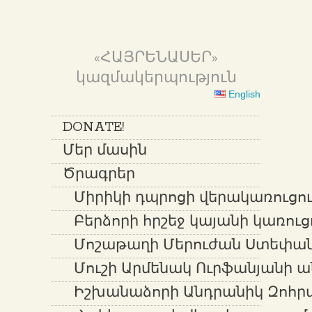
«ՀԱՅՐԵՆԱՍԵՐ»
կազմակերպություն
English
DONATE!
Մեր մասին
Ծրագրեր
Միրիկի դպրոցի վերակառուցում
Բերձորի հրշեջ կայանի կառուց
Մոշաթաղի Մերուժան Ստեփան
Մուշի Արմենակ Ուրֆանյանի ա
Իշխանաձորի Անդրանիկ Զոհր