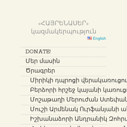
«ՀԱՅՐԵՆԱՍԵՐ»
կազմակերպություն
English
DONATE!
Մեր մասին
Ծրագրեր
Միրիկի դպրոցի վերակառուցում
Բերձորի հրշեջ կայանի կառուց
Մոշաթաղի Մերուժան Ստեփան
Մուշի Արմենակ Ուրֆանյանի ա
Իշխանաձորի Անդրանիկ Զոհր