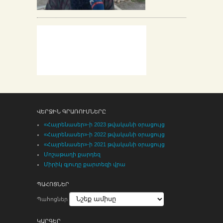
ՎԵՐՋԻՆ ԳՐԱՌՈՒՄՆԵՐԸ
«Հայրենասեր»-ի 2023 թվականի օրացույց
«Հայրենասեր»-ի 2022 թվականի օրացույց
«Հայրենասեր»-ի 2021 թվականի օրացույց
Մոշաթաղի քարդեզ
Միրիկ գյուղը քարտեզի վրա
ՊԱՀՈՑՆԵՐ
Պահոցներ
ԿԱՐԳԵՐ