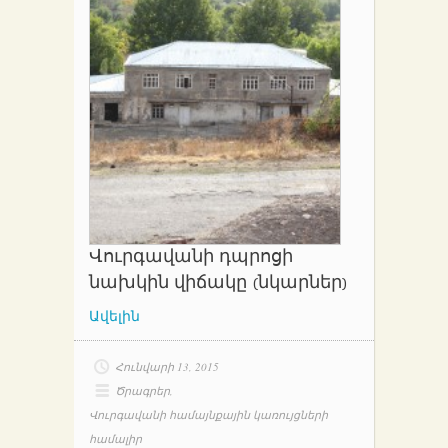
Վուրգավանի դպրոցի
նախկին վիճակը (նկարներ)
Ավելին
Հունվարի 13, 2015
Ծրագրեր
,
Վուրգավանի համայնքային կառույցների
համալիր