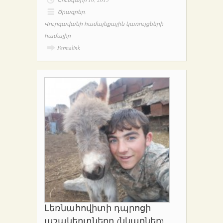
Ծրագրեր
,
Վուրգավանի համայնքային կառույցների
համալիր
Permalink
Լեռնահովիտի դպրոցի
աշակերտները (նկարներ)