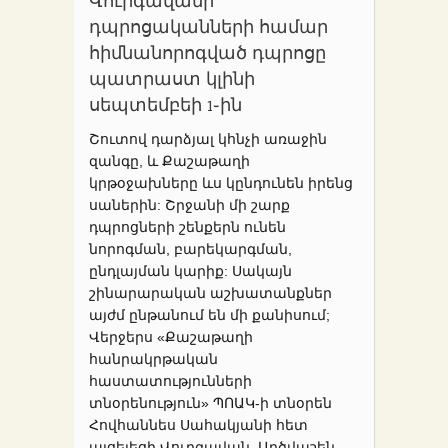
Վուրգավանի
դպրոցականների համար
հիմնանորոգված դպրոցը
պատրաստ կլինի
սեպտեմբեի 1֊ին
Շուտով դարձյալ կհնչի առաջին
զանգը, և Քաշաթաղի
կրթօջախները ևս կընդունեն իրենց
սաներին: Շրջանի մի շարք
դպրոցների շենքերն ունեն
նորոգման, բարեկարգման,
ընդլայման կարիք: Սակայն
շինարարական աշխատանքներ
այժմ ընթանում են մի քանիսում;
Վերջերս «Քաշաթաղի
հանրակրթական
հաստատությունների
տնօրենություն» ՊՈԱԿ-ի տնօրեն
Հովհաննես Սահակյանի հետ
այցելեցի Վուրգավան, Արծվաշեն,