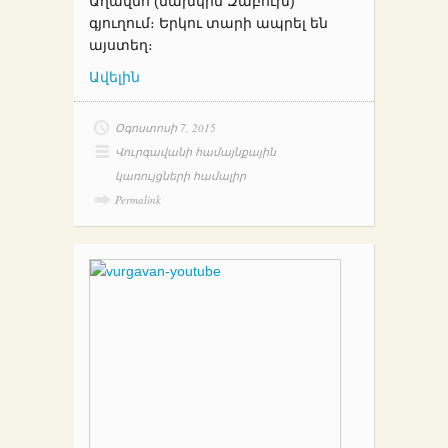
Աղավնո (նախկին Զաբուխ)
գյուղում։ Երկու տարի ապրել են
այստեղ։
Ավելին
Օգոստոսի 7, 2015
Վուրգավանի համայնքային
կառույցների համալիր
Permalink